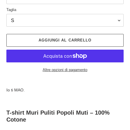
Taglia
AGGIUNGI AL CARRELLO
Altre opzioni di pagamento
Inserimento
del
Io ti MAO.
prodotto
nel
carrello
T-shirt Muri Puliti Popoli Muti – 100%
Cotone