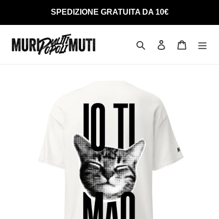
Vai
SPEDIZIONE GRATUITA DA 10€
direttamente
ai
contenuti
Cerca
Accedi
Carrello