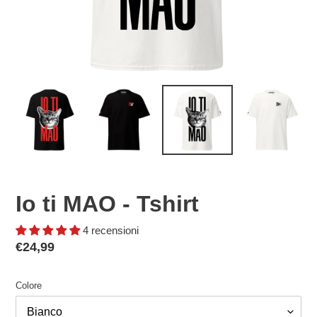
Io ti MAO - Tshirt
4 recensioni
Prezzo
€24,99
di
listino
Colore