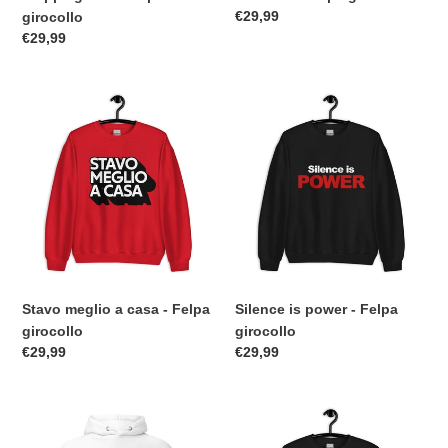
Prezzo
€29,99
girocollo
di
Prezzo
€29,99
listino
di
listino
Stavo
Silence
meglio
is
a
power
casa
-
-
Felpa
Felpa
girocollo
girocollo
Stavo meglio a casa - Felpa
Silence is power - Felpa
girocollo
girocollo
Prezzo
€29,99
Prezzo
€29,99
di
di
listino
listino
Silence
Good
is
times