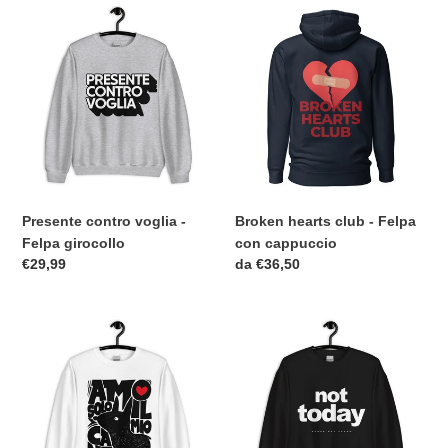
Presente
Broken
contro
hearts
voglia
club
-
-
Felpa
Felpa
girocollo
con
cappuccio
Presente contro voglia -
Broken hearts club - Felpa
Felpa girocollo
con cappuccio
Prezzo
€29,99
Prezzo
da €36,50
di
di
listino
listino
Amo
Not
solo
today
il
-
mio
Felpa
cane
girocollo
-