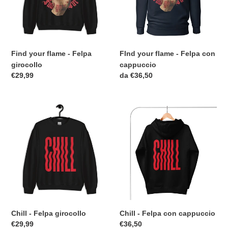
o
girocollo
con
cappuccio
n
e
Find your flame - Felpa
FInd your flame - Felpa con
:
girocollo
cappuccio
Prezzo
€29,99
Prezzo
da €36,50
di
di
listino
listino
Chill
Chill
-
-
Felpa
Felpa
girocollo
con
cappuccio
Chill - Felpa girocollo
Chill - Felpa con cappuccio
Prezzo
€29,99
Prezzo
€36,50