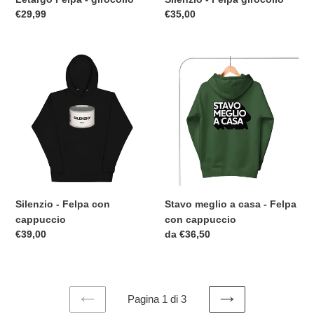
Prezzo
€29,99
Prezzo
€35,00
di
di
listino
listino
Silenzio
Stavo
-
meglio
Felpa
a
con
casa
cappuccio
-
Felpa
con
cappuccio
Silenzio - Felpa con
Stavo meglio a casa - Felpa
cappuccio
con cappuccio
Prezzo
€39,00
Prezzo
da €36,50
di
di
listino
listino
Pagina 1 di 3
PAGINA
PAGINA