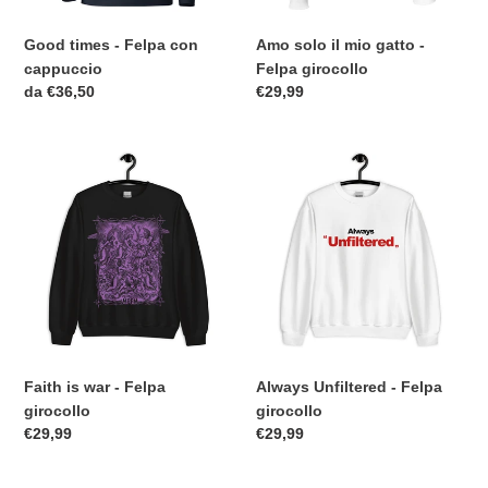
Good times - Felpa con
Amo solo il mio gatto -
cappuccio
Felpa girocollo
Prezzo
da €36,50
Prezzo
€29,99
di
di
listino
listino
Faith
Always
is
Unfiltered
war
-
-
Felpa
Felpa
girocollo
girocollo
Faith is war - Felpa
Always Unfiltered - Felpa
girocollo
girocollo
Prezzo
€29,99
Prezzo
€29,99
di
di
listino
listino