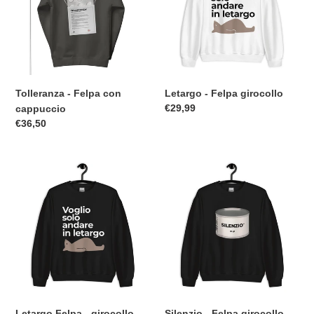
cappuccio
Tolleranza - Felpa con
Letargo - Felpa girocollo
Prezzo
€29,99
cappuccio
di
Prezzo
€36,50
listino
di
listino
Letargo
Silenzio
Felpa
-
-
Felpa
girocollo
girocollo
Letargo Felpa - girocollo
Silenzio - Felpa girocollo