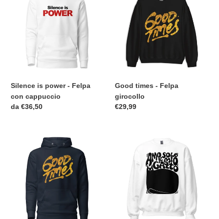
power
-
-
Felpa
Felpa
girocollo
con
cappuccio
Silence is power - Felpa
Good times - Felpa
con cappuccio
girocollo
Prezzo
da €36,50
Prezzo
€29,99
di
di
listino
listino
Good
Amo
times
solo
-
il
Felpa
mio
con
gatto
cappuccio
-
Felpa
girocollo