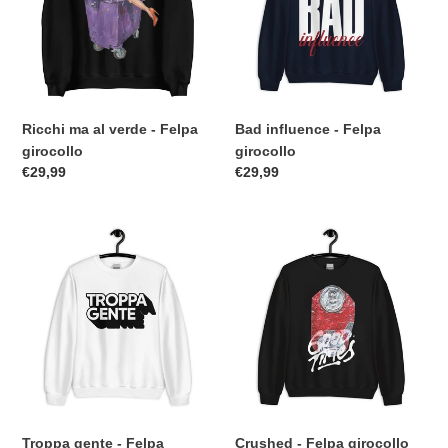
-
girocollo
Felpa
girocollo
Ricchi ma al verde - Felpa
Bad influence - Felpa
girocollo
girocollo
Prezzo
€29,99
Prezzo
€29,99
di
di
listino
listino
Troppa
Crushed
gente
-
-
Felpa
Felpa
girocollo
girocollo
Troppa gente - Felpa
Crushed - Felpa girocollo