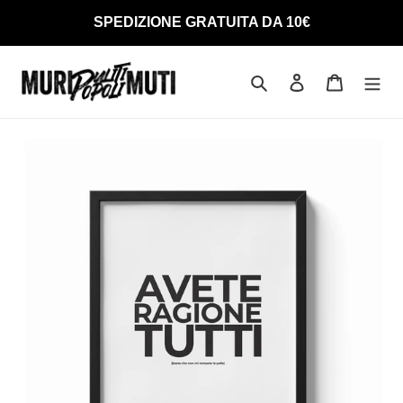
Vai
SPEDIZIONE GRATUITA DA 10€
direttamente
ai
contenuti
Cerca
Accedi
Carrello