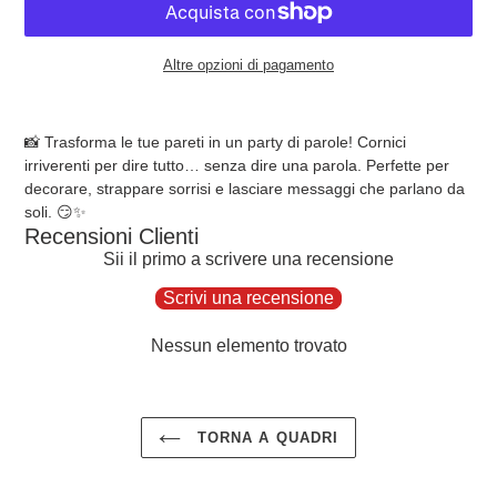
Altre opzioni di pagamento
Inserimento
del
📸 Trasforma le tue pareti in un party di parole! Cornici
prodotto
irriverenti per dire tutto… senza dire una parola. Perfette per
nel
decorare, strappare sorrisi e lasciare messaggi che parlano da
carrello
soli. 😏✨
Recensioni Clienti
Sii il primo a scrivere una recensione
Scrivi una recensione
Nessun elemento trovato
TORNA A QUADRI