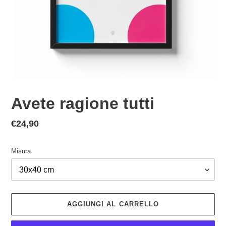
Avete ragione tutti
Prezzo
€24,90
di
listino
Misura
AGGIUNGI AL CARRELLO