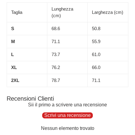
Lunghezza
Taglia
Larghezza (cm)
(cm)
S
68.6
50.8
M
71.1
55.9
L
73.7
61.0
XL
76.2
66.0
2XL
78.7
71.1
Recensioni Clienti
Sii il primo a scrivere una recensione
Scrivi una recensione
Nessun elemento trovato