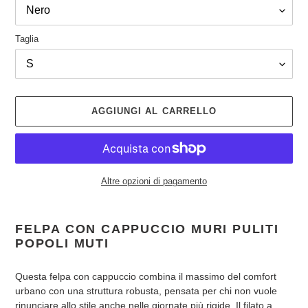
Taglia
AGGIUNGI AL CARRELLO
Altre opzioni di pagamento
Inserimento
del
FELPA CON CAPPUCCIO MURI PULITI
prodotto
POPOLI MUTI
nel
carrello
Questa felpa con cappuccio combina il massimo del comfort
urbano con una struttura robusta, pensata per chi non vuole
rinunciare allo stile anche nelle giornate più rigide. Il filato a