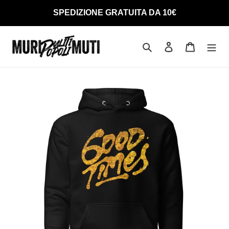
Vai
SPEDIZIONE GRATUITA DA 10€
direttamente
ai
contenuti
Cerca
Accedi
Carrello