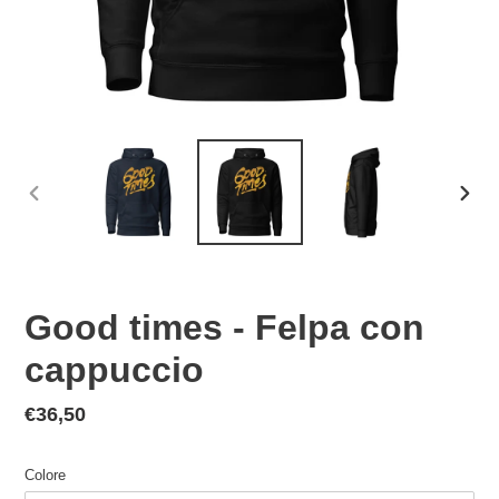
SLIDE
SLID
PRECEDENTE
SUCC
Good times - Felpa con
cappuccio
Prezzo
€36,50
di
listino
Colore