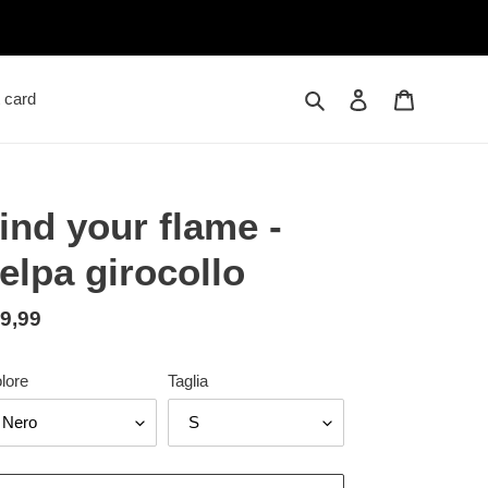
Cerca
Accedi
Carrello
t card
ind your flame -
elpa girocollo
ezzo
9,99
tino
lore
Taglia