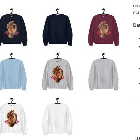
ren
scri
Det
t