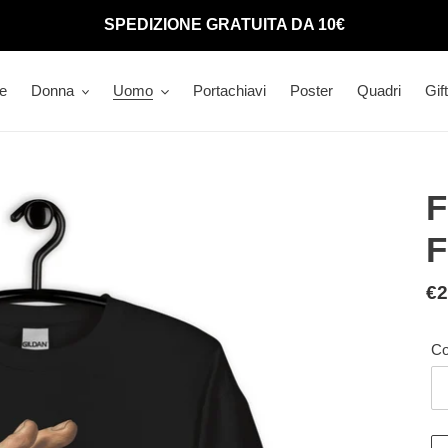
SPEDIZIONE GRATUITA DA 10€
e
Donna
Uomo
Portachiavi
Poster
Quadri
Gif
F
F
Pr
€2
di
lis
Co