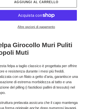
AGGIUNGI AL CARRELLO
Altre opzioni di pagamento
erimento
elpa Girocollo Muri Puliti
dotto
opoli Muti
rello
sta felpa a taglio classico è progettata per offrire
ore e resistenza durante i mesi più freddi.
lizzata con un filato a getto d'aria, garantisce una
sazione di estrema morbidezza al tatto e una
uzione del pilling (i fastidiosi pallini di tessuto) nel
mpo.
struttura prelavata assicura che il capo mantenga
sua forma originale anche dopo numerosi lavaggi,