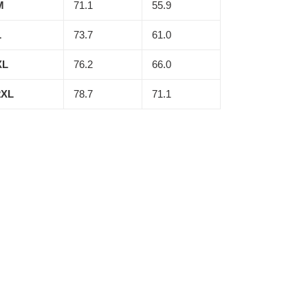
M
71.1
55.9
L
73.7
61.0
XL
76.2
66.0
2XL
78.7
71.1