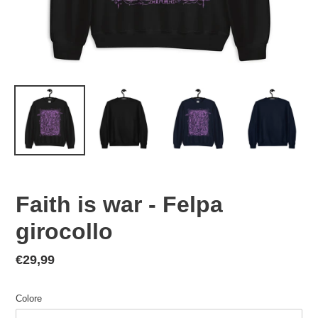
Faith is war - Felpa
girocollo
Prezzo
€29,99
di
listino
Colore