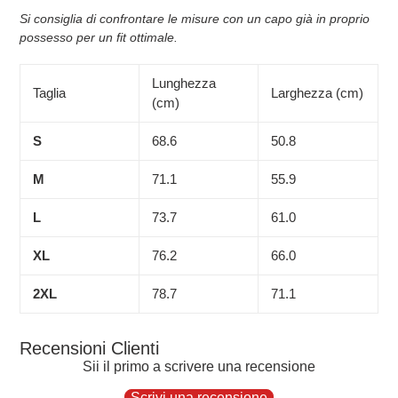
Si consiglia di confrontare le misure con un capo già in proprio
possesso per un fit ottimale.
Lunghezza
Taglia
Larghezza (cm)
(cm)
S
68.6
50.8
M
71.1
55.9
L
73.7
61.0
XL
76.2
66.0
2XL
78.7
71.1
Recensioni Clienti
Sii il primo a scrivere una recensione
Scrivi una recensione