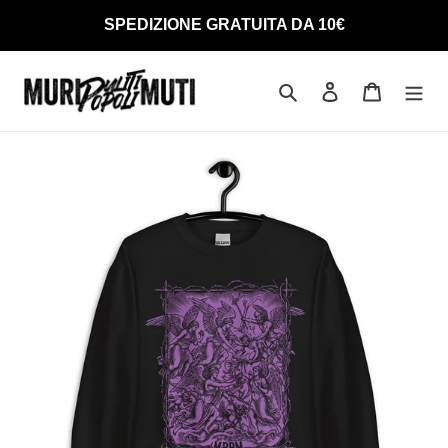
Vai
SPEDIZIONE GRATUITA DA 10€
direttamente
ai
contenuti
Cerca
Accedi
Carrello